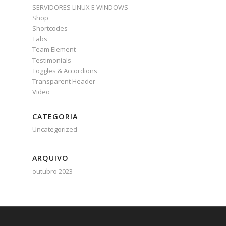
SERVIDORES LINUX E WINDOWS
Shop
Shortcodes
Tabs
Team Element
Testimonials
Toggles & Accordions
Transparent Header
Video
CATEGORIA
Uncategorized
ARQUIVO
outubro 2023