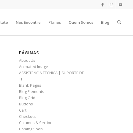
tato
Nos Encontre
Planos
Quem Somos
Blog
PÁGINAS
About Us
Animated Image
ASSISTÊNCIA TÉCNICA | SUPORTE DE
TI
Blank Pages
Blog Elements
Blog Grid
Buttons
Cart
Checkout
Columns & Sections
Coming Soon