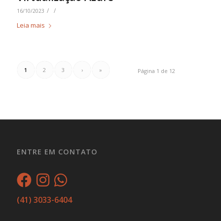
/
/
16/10/2023
Leia mais
1
2
3
›
»
Página 1 de 12
ENTRE EM CONTATO
(41) 3033-6404