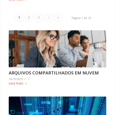
1
2
3
›
»
Página 1 de 12
ARQUIVOS COMPARTILHADOS EM NUVEM
/
/
16/10/2023
Leia mais