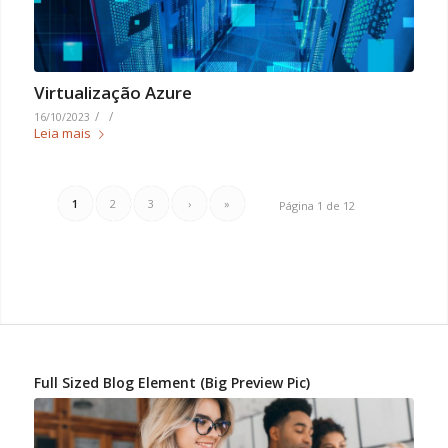
Virtualização Azure
/
/
16/10/2023
Leia mais
1
2
3
›
»
Página 1 de 12
Full Sized Blog Element (Big Preview Pic)