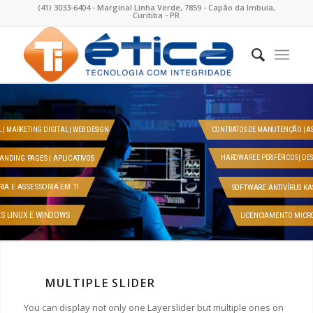
(41) 3033-6404 - Marginal Linha Verde, 7859 - Capão da Imbuia,
Curitiba - PR
CONTRATOS DE MANUTENÇÃO | AS
 | MARKETING DIGITAL | WEB DESIGN
LANDING PAGES | APLICATIVOS
HARDWARE E PERIFÉRICOS | DE
IA E ASSESSORIA EM TI
SOFTWARE ANTIVÍRUS KA
ES LINUX E WINDOWS
LICENCIAMENTO MICRO
MULTIPLE SLIDER
You can display not only one Layerslider but multiple ones on