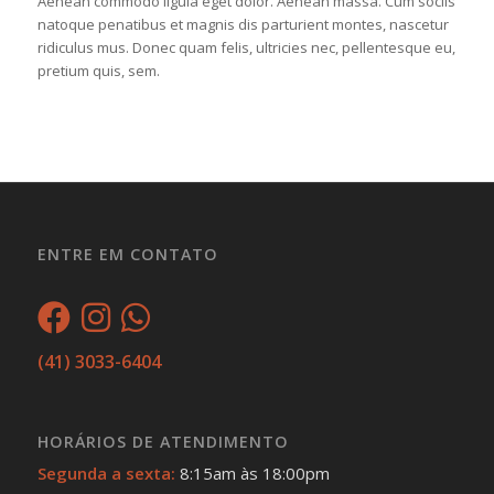
Aenean commodo ligula eget dolor. Aenean massa. Cum sociis
natoque penatibus et magnis dis parturient montes, nascetur
ridiculus mus. Donec quam felis, ultricies nec, pellentesque eu,
pretium quis, sem.
ENTRE EM CONTATO
(41) 3033-6404
HORÁRIOS DE ATENDIMENTO
Segunda a sexta:
8:15am às 18:00pm