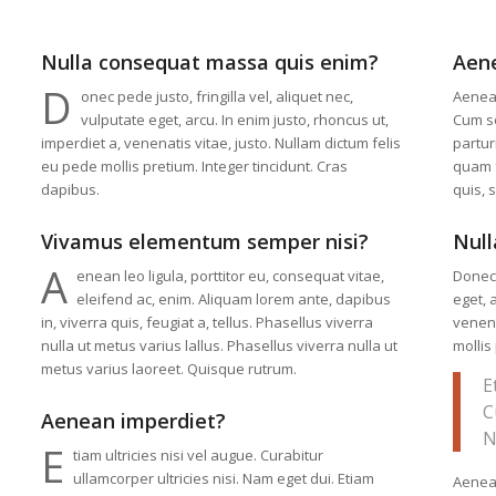
Nulla consequat massa quis enim?
Aen
D
onec pede justo, fringilla vel, aliquet nec,
Aenea
vulputate eget, arcu. In enim justo, rhoncus ut,
Cum so
imperdiet a, venenatis vitae, justo. Nullam dictum felis
partur
eu pede mollis pretium. Integer tincidunt. Cras
quam f
dapibus.
quis, 
Vivamus elementum semper nisi?
Null
A
enean leo ligula, porttitor eu, consequat vitae,
Donec 
eleifend ac, enim. Aliquam lorem ante, dapibus
eget, 
in, viverra quis, feugiat a, tellus. Phasellus viverra
venena
nulla ut metus varius lallus. Phasellus viverra nulla ut
mollis
metus varius laoreet. Quisque rutrum.
E
C
Aenean imperdiet?
N
E
tiam ultricies nisi vel augue. Curabitur
ullamcorper ultricies nisi. Nam eget dui. Etiam
Aenea