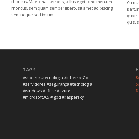
rhoncus. Maecenas tempus, tellus eget condimentum
Cum so
rhoncus, sem quam semper libero, sit amet adipiscing
partur
sem neque sed ipsum.
quam f
quis, 
TAGS
H
#suporte #tecnologia #informação
S
#servidores #segurança #tecnologia
S
#windows #office #azure
D
#microsoft365 #lgpd #kaspersky