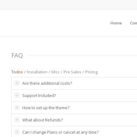
Home
Con
FAQ
Todos
/
Installation
/
Misc
/
Pre Sales
/
Pricing
Are there additional costs?
Support Included?
How to set up the theme?
What about Refunds?
Can I change Plans or cancel at any time?