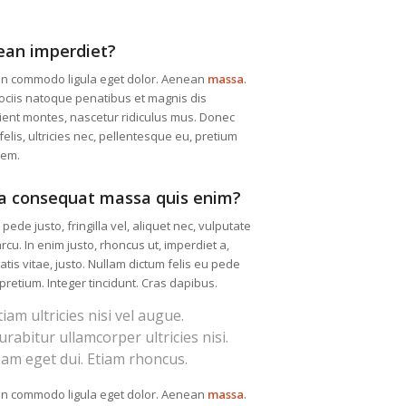
ean imperdiet?
n commodo ligula eget dolor. Aenean
massa
.
ciis natoque penatibus et magnis dis
ient montes, nascetur ridiculus mus. Donec
elis, ultricies nec, pellentesque eu, pretium
sem.
a consequat massa quis enim?
pede justo, fringilla vel, aliquet nec, vulputate
arcu. In enim justo, rhoncus ut, imperdiet a,
tis vitae, justo. Nullam dictum felis eu pede
 pretium. Integer tincidunt. Cras dapibus.
tiam ultricies nisi vel augue.
urabitur ullamcorper ultricies nisi.
am eget dui. Etiam rhoncus.
n commodo ligula eget dolor. Aenean
massa
.