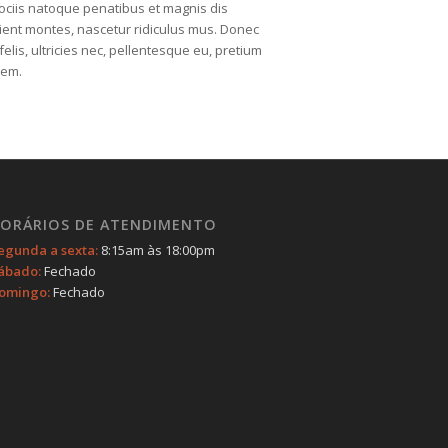
ciis natoque penatibus et magnis dis
ient montes, nascetur ridiculus mus. Donec
elis, ultricies nec, pellentesque eu, pretium
sem.
ORÁRIOS DE ATENDIMENTO
egunda a sexta:
8:15am às 18:00pm
ábado:
Fechado
omingo:
Fechado